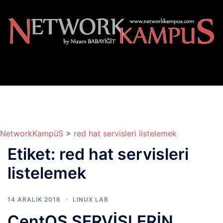
İçeriğe
atla
NetworkKampüS
>
red hat servisleri listelemek
Etiket:
red hat servisleri
listelemek
14 ARALIK 2016
LINUX LAB
CentOS SERVİSLERİN