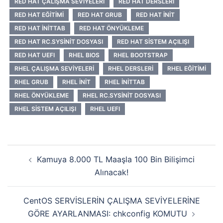
RED HAT ÇALIŞMA SEVIYELERI
RED HAT DERSLERI
RED HAT EĞITIMI
RED HAT GRUB
RED HAT INIT
RED HAT INITTAB
RED HAT ÖNYÜKLEME
RED HAT RC.SYSINIT DOSYASI
RED HAT SISTEM AÇILIŞI
RED HAT UEFI
RHEL BIOS
RHEL BOOTSTRAP
RHEL ÇALIŞMA SEVIYELERI
RHEL DERSLERI
RHEL EĞITIMI
RHEL GRUB
RHEL INIT
RHEL INITTAB
RHEL ÖNYÜKLEME
RHEL RC.SYSINIT DOSYASI
RHEL SISTEM AÇILIŞI
RHEL UEFI
Yazı
Kamuya 8.000 TL Maaşla 100 Bin Bilişimci
dolaşımı
Alınacak!
CentOS SERVİSLERİN ÇALIŞMA SEVİYELERİNE
GÖRE AYARLANMASI: chkconfig KOMUTU