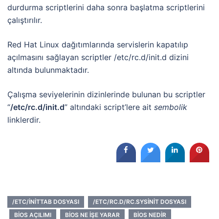
durdurma scriptlerini daha sonra başlatma scriptlerini
çalıştırılır.
Red Hat Linux dağıtımlarında servislerin kapatılıp
açılmasını sağlayan scriptler /etc/rc.d/init.d dizini
altında bulunmaktadır.
Çalışma seviyelerinin dizinlerinde bulunan bu scriptler
“
/etc/rc.d/init.d
” altındaki script’lere ait
sembolik
linklerdir.
/ETC/INITTAB DOSYASI
/ETC/RC.D/RC.SYSINIT DOSYASI
BIOS AÇILIMI
BIOS NE IŞE YARAR
BIOS NEDIR