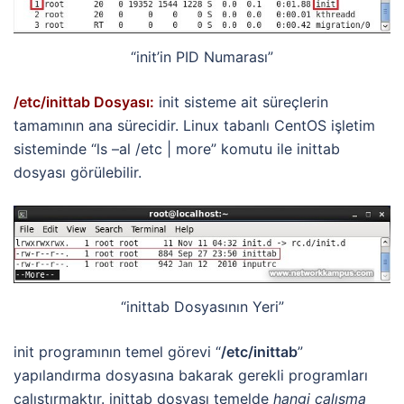
“init’in PID Numarası”
/etc/inittab Dosyası:
init sisteme ait süreçlerin
tamamının ana sürecidir. Linux tabanlı CentOS işletim
sisteminde “ls –al /etc | more” komutu ile inittab
dosyası görülebilir.
“inittab Dosyasının Yeri”
init programının temel görevi “
/etc/inittab
”
yapılandırma dosyasına bakarak gerekli programları
çalıştırmaktır. inittab dosyası temelde
hangi çalışma