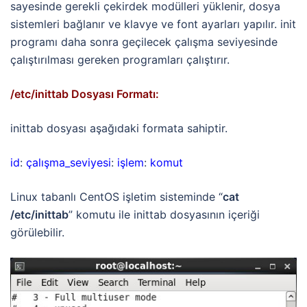
sayesinde gerekli çekirdek modülleri yüklenir, dosya
sistemleri bağlanır ve klavye ve font ayarları yapılır. init
programı daha sonra geçilecek çalışma seviyesinde
çalıştırılması gereken programları çalıştırır.
/etc/inittab Dosyası Formatı:
inittab dosyası aşağıdaki formata sahiptir.
id
:
çalışma_seviyesi
:
işlem
:
komut
Linux tabanlı CentOS işletim sisteminde “
cat
/etc/inittab
” komutu ile inittab dosyasının içeriği
görülebilir.