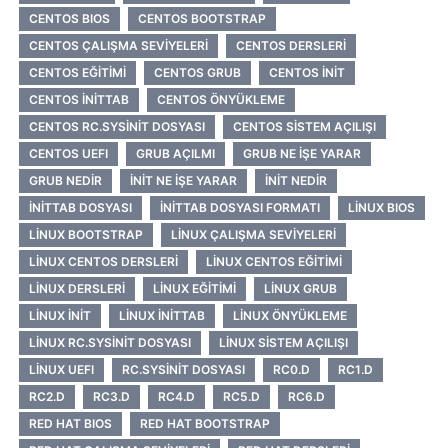
CENTOS BIOS
CENTOS BOOTSTRAP
CENTOS ÇALIŞMA SEVIYELERI
CENTOS DERSLERI
CENTOS EĞITIMI
CENTOS GRUB
CENTOS INIT
CENTOS INITTAB
CENTOS ÖNYÜKLEME
CENTOS RC.SYSINIT DOSYASI
CENTOS SISTEM AÇILIŞI
CENTOS UEFI
GRUB AÇILMI
GRUB NE IŞE YARAR
GRUB NEDIR
INIT NE IŞE YARAR
INIT NEDIR
INITTAB DOSYASI
INITTAB DOSYASI FORMATI
LINUX BIOS
LINUX BOOTSTRAP
LINUX ÇALIŞMA SEVIYELERI
LINUX CENTOS DERSLERI
LINUX CENTOS EĞITIMI
LINUX DERSLERI
LINUX EĞITIMI
LINUX GRUB
LINUX INIT
LINUX INITTAB
LINUX ÖNYÜKLEME
LINUX RC.SYSINIT DOSYASI
LINUX SISTEM AÇILIŞI
LINUX UEFI
RC.SYSINIT DOSYASI
RC0.D
RC1.D
RC2.D
RC3.D
RC4.D
RC5.D
RC6.D
RED HAT BIOS
RED HAT BOOTSTRAP