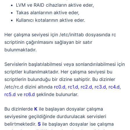
LVM ve RAID cihazların aktive eder,
Takas alanlarının aktive eder,
Kullanıcı kotalarının aktive eder.
Her çalışma seviyesi için /etc/inittab dosyasında rc
scriptinin çağırılmasını sağlayan bir satır
bulunmaktadır.
Servislerin başlatılabilmesi veya sonlandırılabilmesi için
scriptler kullanılmaktadır. Her çalışma seviyesi bu
scriptlerin bulunduğu bir dizine sahiptir. Bu dizinler
/etc/rc.d dizini altında
rc0.d
,
rc1.d
,
rc2.d
,
rc3.d
,
rc4.d
,
rc5.d
ve
rc6.d
şeklinde bulunurlar.
Bu dizinlerde
K
ile başlayan dosyalar çalışma
seviyesine geçildiğinde durdurulacak servisleri
belirtmektedir.
S
ile başlayan dosyalar ise çalışma