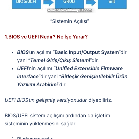
“Sistemin Açılışı”
1.BIOS ve UEFI Nedir? Ne İşe Yarar?
BIOS
’un açılımı “
Basic Input/Output System
”dir
yani “
Temel Giriş/Çıkış Sistemi
”dir.
UEFI
’nin açılımı “
Unified Extensible Firmware
Interface
”dir yani “
Birleşik Genişletilebilir Ürün
Yazılımı Arabirimi
”dir.
UEFI BIOS’un gelişmiş versiyonudur
diyebiliriz.
BIOS/UEFI sistem açılışını ardından da işletim
sisteminin yüklenmesini sağlar.