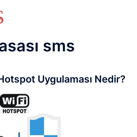
HAKKIMIZDA
TEMEL BİLGİLER
NETWORK LAB
RAIDUS LAB
DHCP LAB
VOICE
ENER
asası sms
Hotspot Uygulaması Nedir?