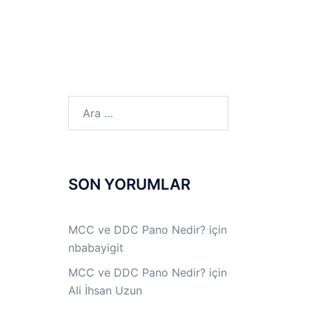
LINUX LAB
IPSec LAB
Jİ
OFF THE RECORD
Arama:
SON YORUMLAR
MCC ve DDC Pano Nedir?
için
nbabayigit
MCC ve DDC Pano Nedir?
için
Ali İhsan Uzun