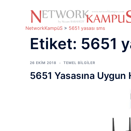
İçeriğe
atla
NetworkKampüS
>
5651 yasası sms
Etiket:
5651 y
26 EKIM 2018
TEMEL BİLGİLER
5651 Yasasına Uygun 