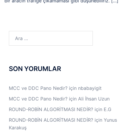
bir aracın trafiğe çıkamaması gibi düşünebiliriz. […]
Arama:
SON YORUMLAR
MCC ve DDC Pano Nedir?
için
nbabayigit
MCC ve DDC Pano Nedir?
için
Ali İhsan Uzun
ROUND-ROBİN ALGORİTMASI NEDİR?
için
E.G
ROUND-ROBİN ALGORİTMASI NEDİR?
için
Yunus
Karakuş