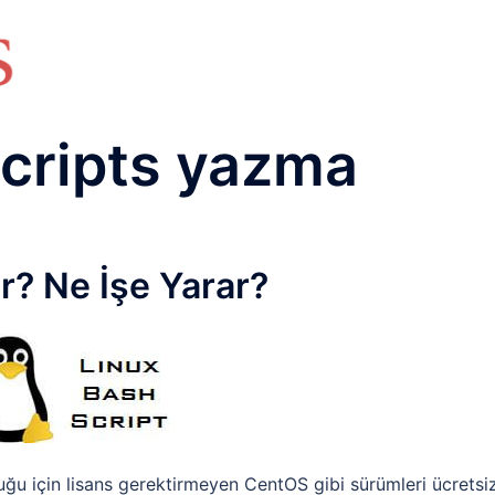
HAKKIMIZDA
TEMEL BİLGİLER
NETWORK LAB
RAIDUS LAB
DHCP LAB
VOICE
ENER
cripts yazma
r? Ne İşe Yarar?
uğu için lisans gerektirmeyen CentOS gibi sürümleri ücretsi