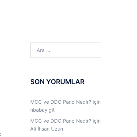
LINUX LAB
IPSec LAB
Jİ
OFF THE RECORD
Arama:
SON YORUMLAR
MCC ve DDC Pano Nedir?
için
nbabayigit
MCC ve DDC Pano Nedir?
için
Ali İhsan Uzun
z