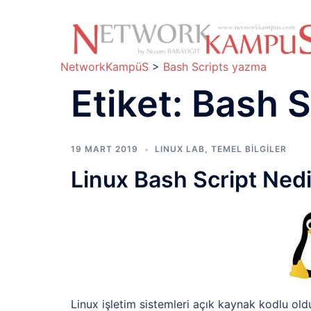
İçeriğe
atla
NetworkKampüS
>
Bash Scripts yazma
Etiket:
Bash S
19 MART 2019
LINUX LAB
,
TEMEL BİLGİLER
Linux Bash Script Nedi
Linux işletim sistemleri açık kaynak kodlu old