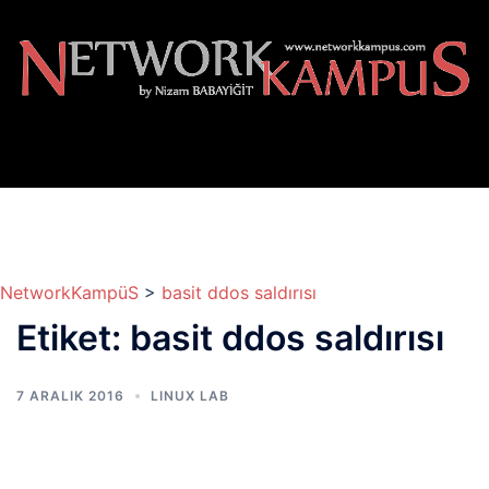
İçeriğe
atla
NetworkKampüS
>
basit ddos saldırısı
Etiket:
basit ddos saldırısı
7 ARALIK 2016
LINUX LAB