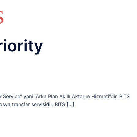
HAKKIMIZDA
TEMEL BİLGİLER
NETWORK LAB
RAIDUS LAB
DHCP LAB
VOICE
ENER
iority
r Service” yani “Arka Plan Akıllı Aktarım Hizmeti”dir. BITS
sya transfer servisidir. BITS […]