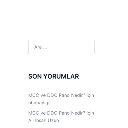
LINUX LAB
IPSec LAB
Jİ
OFF THE RECORD
Arama:
SON YORUMLAR
MCC ve DDC Pano Nedir?
için
nbabayigit
MCC ve DDC Pano Nedir?
için
Ali İhsan Uzun