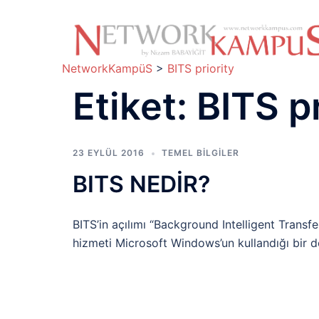
İçeriğe
atla
NetworkKampüS
>
BITS priority
Etiket:
BITS pr
23 EYLÜL 2016
TEMEL BİLGİLER
BITS NEDİR?
BITS’in açılımı “Background Intelligent Transfe
hizmeti Microsoft Windows’un kullandığı bir do