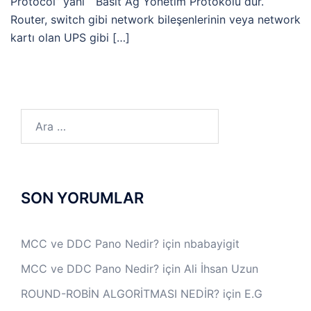
Protocol” yani “Basit Ağ Yönetim Protokolü“dür.
Router, switch gibi network bileşenlerinin veya network
kartı olan UPS gibi […]
Arama:
SON YORUMLAR
MCC ve DDC Pano Nedir?
için
nbabayigit
MCC ve DDC Pano Nedir?
için
Ali İhsan Uzun
ROUND-ROBİN ALGORİTMASI NEDİR?
için
E.G