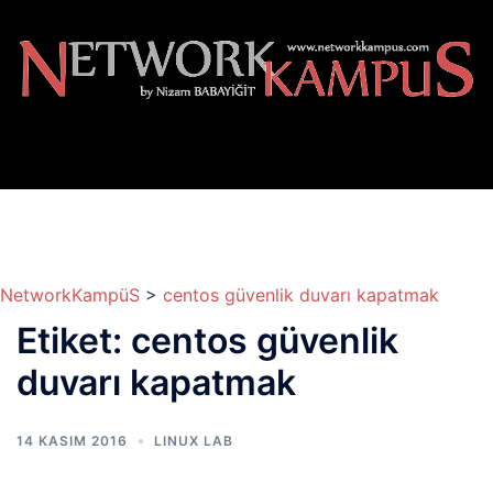
İçeriğe
atla
NetworkKampüS
>
centos güvenlik duvarı kapatmak
Etiket:
centos güvenlik
duvarı kapatmak
14 KASIM 2016
LINUX LAB