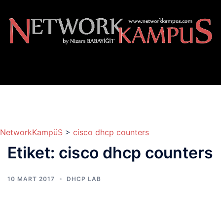
İçeriğe
atla
NetworkKampüS
>
cisco dhcp counters
Etiket:
cisco dhcp counters
10 MART 2017
DHCP LAB