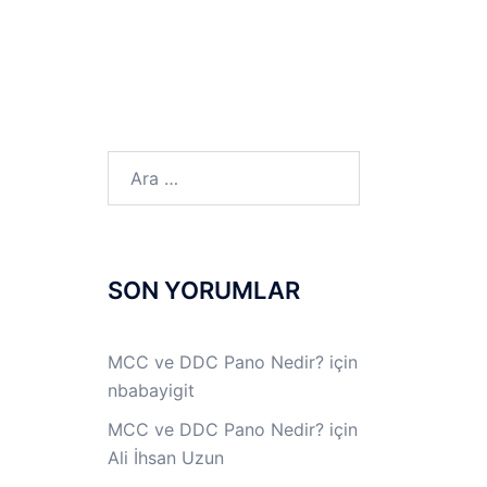
LINUX LAB
IPSec LAB
Jİ
OFF THE RECORD
Arama:
SON YORUMLAR
MCC ve DDC Pano Nedir?
için
nbabayigit
MCC ve DDC Pano Nedir?
için
Ali İhsan Uzun