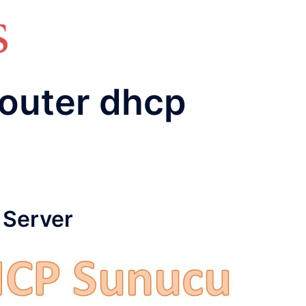
HAKKIMIZDA
TEMEL BİLGİLER
NETWORK LAB
RAIDUS LAB
DHCP LAB
VOICE
ENER
router dhcp
 Server