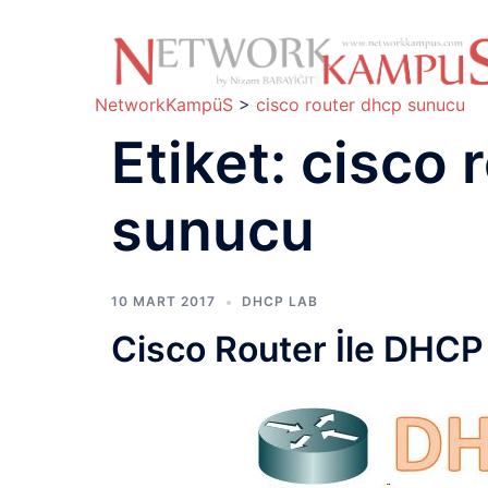
İçeriğe
atla
NetworkKampüS
>
cisco router dhcp sunucu
Etiket:
cisco 
sunucu
10 MART 2017
DHCP LAB
Cisco Router İle DHCP