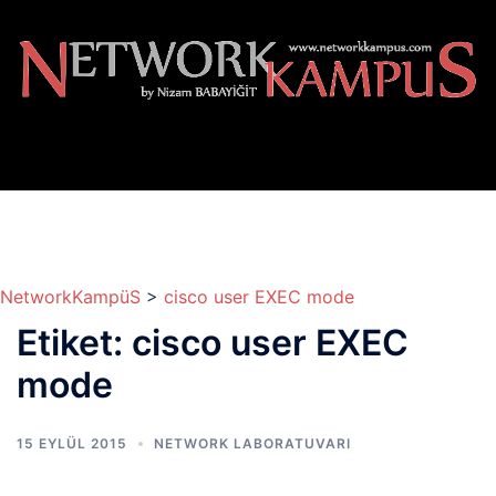
İçeriğe
atla
NetworkKampüS
>
cisco user EXEC mode
Etiket:
cisco user EXEC
mode
15 EYLÜL 2015
NETWORK LABORATUVARI