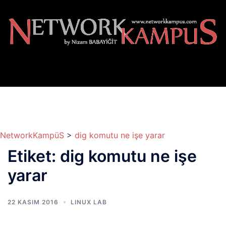
İçeriğe
atla
NetworkKampüS
>
dig komutu ne işe yarar
Etiket:
dig komutu ne işe
yarar
22 KASIM 2016
LINUX LAB