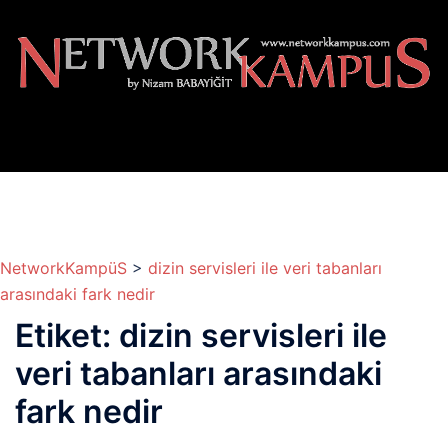
İçeriğe
atla
NetworkKampüS
>
dizin servisleri ile veri tabanları
arasındaki fark nedir
Etiket:
dizin servisleri ile
veri tabanları arasındaki
fark nedir