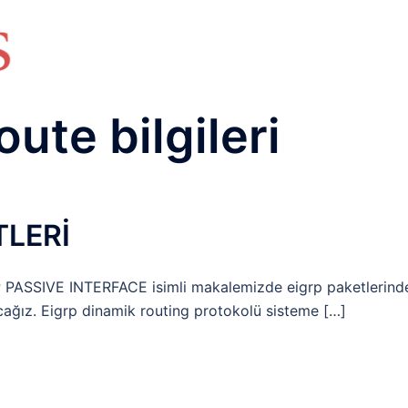
HAKKIMIZDA
TEMEL BİLGİLER
NETWORK LAB
RAIDUS LAB
DHCP LAB
VOICE
ENER
oute bilgileri
TLERİ
PASSIVE INTERFACE isimli makalemizde eigrp paketlerind
ağız. Eigrp dinamik routing protokolü sisteme […]