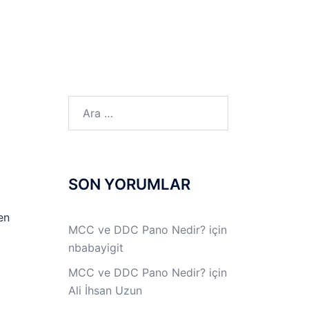
LINUX LAB
IPSec LAB
Jİ
OFF THE RECORD
Arama:
SON YORUMLAR
en
MCC ve DDC Pano Nedir?
için
nbabayigit
MCC ve DDC Pano Nedir?
için
Ali İhsan Uzun