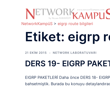
İçeriğe
atla
NetworkKampüS
>
eigrp route bilgileri
Etiket:
eigrp r
21 EKIM 2015
NETWORK LABORATUVARI
DERS 19- EIGRP PAKE
EIGRP PAKETLERİ Daha önce DERS 18- EIGRP 
bahsetmiştik. Burada bu konuyu detaylandırac