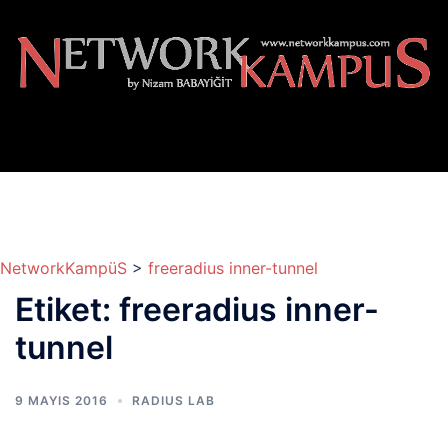
İçeriğe
atla
NetworkKampüS
>
freeradius inner-tunnel
Etiket:
freeradius inner-
tunnel
9 MAYIS 2016
RADIUS LAB