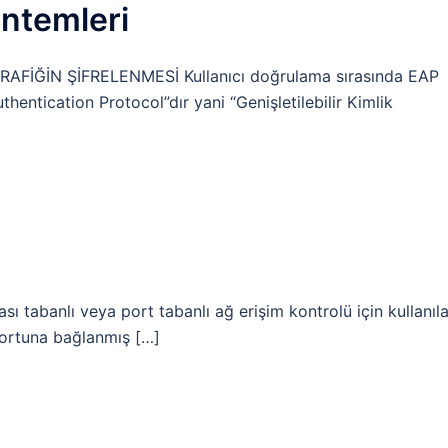
öntemleri
İĞİN ŞİFRELENMESİ Kullanıcı doğrulama sırasında EAP
uthentication Protocol”dır yani “Genişletilebilir Kimlik
sı tabanlı veya port tabanlı ağ erişim kontrolü için kullanıl
portuna bağlanmış […]