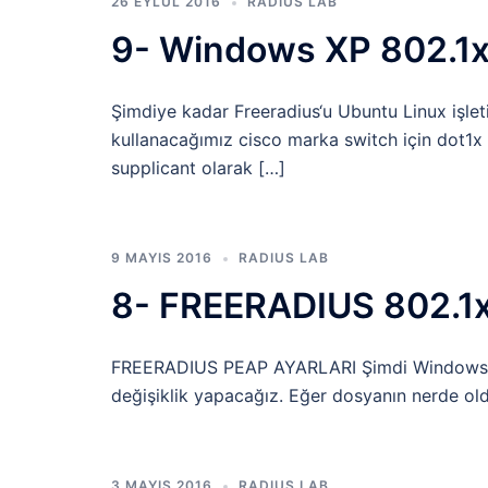
26 EYLÜL 2016
RADIUS LAB
9- Windows XP 802.1x 
Şimdiye kadar Freeradius‘u Ubuntu Linux işlet
kullanacağımız cisco marka switch için dot1x 
supplicant olarak […]
9 MAYIS 2016
RADIUS LAB
8- FREERADIUS 802.1x 
FREERADIUS PEAP AYARLARI Şimdi Windows 7 i
değişiklik yapacağız. Eğer dosyanın nerde ol
3 MAYIS 2016
RADIUS LAB