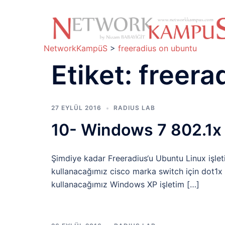
İçeriğe
atla
NetworkKampüS
>
freeradius on ubuntu
Etiket:
freera
27 EYLÜL 2016
RADIUS LAB
10- Windows 7 802.1x 
Şimdiye kadar Freeradius‘u Ubuntu Linux işlet
kullanacağımız cisco marka switch için dot1x y
kullanacağımız Windows XP işletim […]