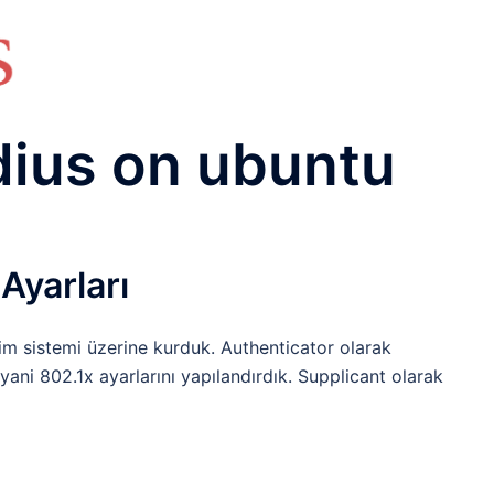
HAKKIMIZDA
TEMEL BİLGİLER
NETWORK LAB
RAIDUS LAB
DHCP LAB
VOICE
ENER
dius on ubuntu
Ayarları
im sistemi üzerine kurduk. Authenticator olarak
ani 802.1x ayarlarını yapılandırdık. Supplicant olarak