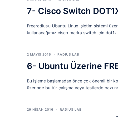
7- Cisco Switch DOT1X
Freeradius‘u Ubuntu Linux işletim sistemi üze
kullanacağımız cisco marka switch için dot1x y
2 MAYIS 2016
RADIUS LAB
6- Ubuntu Üzerine FR
Bu işleme başlamadan önce çok önemli bir k
üzerinde bu tür çalışma veya testlerde bazı 
29 NISAN 2016
RADIUS LAB