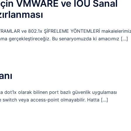
 İçin VMWARE ve IOU Sanal
ırlanması
AVRAMLAR ve 802.1x ŞİFRELEME YÖNTEMLERİ makalelerimi
ulama gerçekleştireceğiz. Bu senaryomuzda ki amacımız […]
anı
 dot1x olarak bilinen port bazlı güvenlik uygulaması
e switch veya access-point olmayabilir. Hatta […]