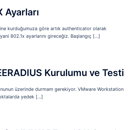
 Ayarları
rine kurduğumuza göre artık authenticator olarak
ani 802.1x ayarlarını gireceğiz. Başlangıç […]
EERADIUS Kurulumu ve Testi
onunun üzerinde durmam gerekiyor. VMware Workstation
noktalarda yedek […]