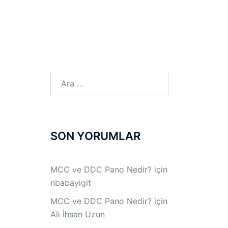
LINUX LAB
IPSec LAB
Jİ
OFF THE RECORD
Arama:
SON YORUMLAR
MCC ve DDC Pano Nedir?
için
nbabayigit
MCC ve DDC Pano Nedir?
için
Ali İhsan Uzun