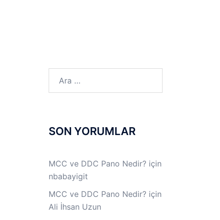
LINUX LAB
IPSec LAB
Jİ
OFF THE RECORD
Arama:
SON YORUMLAR
MCC ve DDC Pano Nedir?
için
nbabayigit
a
MCC ve DDC Pano Nedir?
için
Ali İhsan Uzun