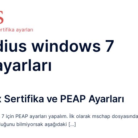
HAKKIMIZDA
TEMEL BİLGİLER
NETWORK LAB
RAIDUS LAB
DHCP LAB
VOICE
ENER
tifika ayarları
dius windows 7
ayarları
Sertifika ve PEAP Ayarları
çin PEAP ayarları yapalım. İlk olarak mschap dosyasınd
duğunu bilmiyorsak aşağıdaki […]