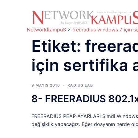
İçeriğe
atla
NetworkKampüS
>
freeradius windows 7 için ser
Etiket:
freera
için sertifika 
9 MAYIS 2016
RADIUS LAB
8- FREERADIUS 802.1x 
FREERADIUS PEAP AYARLARI Şimdi Windows 7 i
değişiklik yapacağız. Eğer dosyanın nerde ol