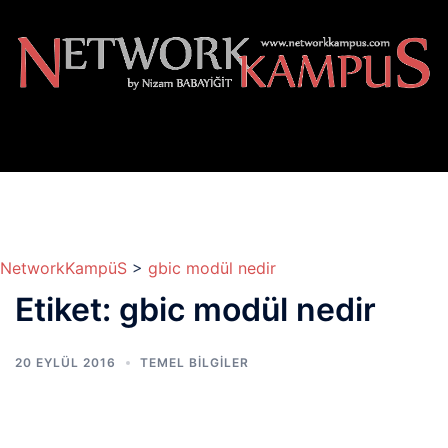
İçeriğe
atla
NetworkKampüS
>
gbic modül nedir
Etiket:
gbic modül nedir
20 EYLÜL 2016
TEMEL BİLGİLER