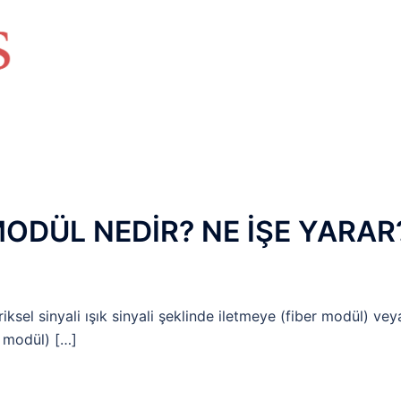
HAKKIMIZDA
TEMEL BİLGİLER
NETWORK LAB
RAIDUS LAB
DHCP LAB
VOICE
ENER
 MODÜL NEDİR? NE İŞE YARAR
iksel sinyali ışık sinyali şeklinde iletmeye (fiber modül) vey
ır modül) […]