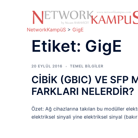
İçeriğe
atla
NetworkKampüS
>
GigE
Etiket:
GigE
20 EYLÜL 2016
TEMEL BİLGİLER
CİBİK (GBIC) VE SFP
FARKLARI NELERDİR?
Özet: Ağ cihazlarına takılan bu modüller elektr
elektriksel sinyali yine elektriksel sinyal (bak