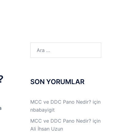
LINUX LAB
IPSec LAB
Jİ
OFF THE RECORD
Arama:
?
SON YORUMLAR
MCC ve DDC Pano Nedir?
için
a
nbabayigit
MCC ve DDC Pano Nedir?
için
Ali İhsan Uzun