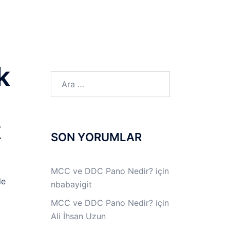
LINUX LAB
IPSec LAB
Jİ
OFF THE RECORD
k
Arama:
K
SON YORUMLAR
MCC ve DDC Pano Nedir?
için
de
nbabayigit
MCC ve DDC Pano Nedir?
için
Ali İhsan Uzun