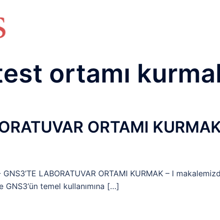
HAKKIMIZDA
TEMEL BİLGİLER
NETWORK LAB
RAIDUS LAB
DHCP LAB
VOICE
ENER
est ortamı kurma
ABORATUVAR ORTAMI KURMA
- GNS3’TE LABORATUVAR ORTAMI KURMAK – I makalemiz
e GNS3‘ün temel kullanımına […]