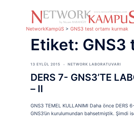
İçeriğe
atla
NetworkKampüS
>
GNS3 test ortamı kurmak
Etiket:
GNS3 t
13 EYLÜL 2015
NETWORK LABORATUVARI
DERS 7- GNS3’TE L
– II
GNS3 TEMEL KULLANIMI Daha önce DERS 6
GNS3’ün kurulumundan bahsetmiştik. Şimdi is