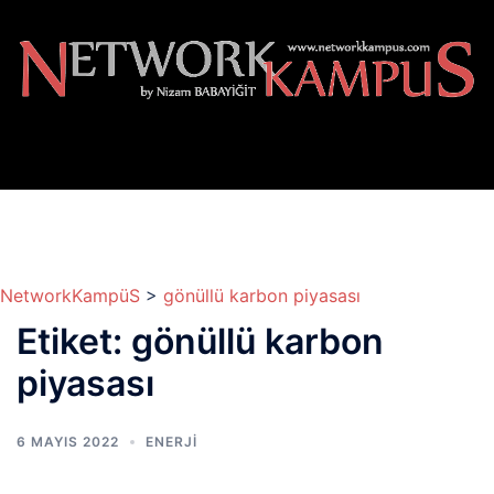
İçeriğe
atla
NetworkKampüS
>
gönüllü karbon piyasası
Etiket:
gönüllü karbon
piyasası
6 MAYIS 2022
ENERJİ