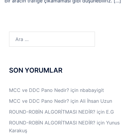
bir aracın trafiğe çıkamaması gibi düşünebiliriz. […]
Arama:
SON YORUMLAR
MCC ve DDC Pano Nedir?
için
nbabayigit
MCC ve DDC Pano Nedir?
için
Ali İhsan Uzun
ROUND-ROBİN ALGORİTMASI NEDİR?
için
E.G
ROUND-ROBİN ALGORİTMASI NEDİR?
için
Yunus
Karakuş