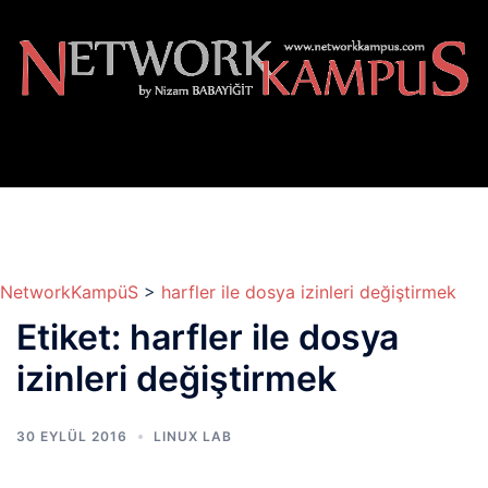
İçeriğe
atla
NetworkKampüS
>
harfler ile dosya izinleri değiştirmek
Etiket:
harfler ile dosya
izinleri değiştirmek
30 EYLÜL 2016
LINUX LAB