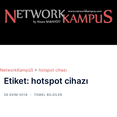
İçeriğe
atla
NetworkKampüS
>
hotspot cihazı
Etiket:
hotspot cihazı
26 EKIM 2018
TEMEL BİLGİLER