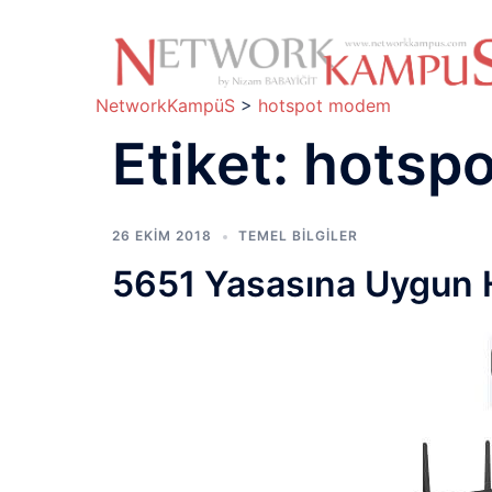
İçeriğe
atla
NetworkKampüS
>
hotspot modem
Etiket:
hotsp
26 EKIM 2018
TEMEL BİLGİLER
5651 Yasasına Uygun 