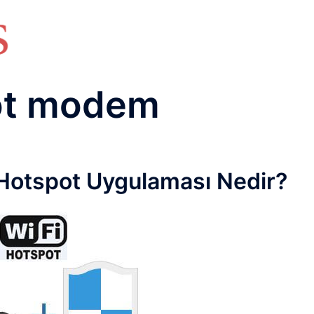
HAKKIMIZDA
TEMEL BİLGİLER
NETWORK LAB
RAIDUS LAB
DHCP LAB
VOICE
ENER
ot modem
Hotspot Uygulaması Nedir?