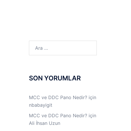
LINUX LAB
IPSec LAB
Jİ
OFF THE RECORD
Arama:
SON YORUMLAR
MCC ve DDC Pano Nedir?
için
nbabayigit
MCC ve DDC Pano Nedir?
için
Ali İhsan Uzun