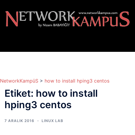
İçeriğe
atla
NetworkKampüS
>
how to install hping3 centos
Etiket:
how to install
hping3 centos
7 ARALIK 2016
LINUX LAB