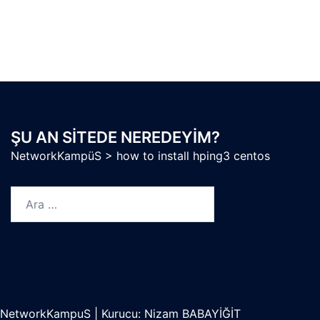
ŞU AN SITEDE NEREDEYIM?
NetworkKampüS
>
how to install hping3 centos
Arama:
NetworkKampuS
|
Kurucu: Nizam BABAYİĞİT