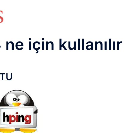
HAKKIMIZDA
TEMEL BİLGİLER
NETWORK LAB
RAIDUS LAB
DHCP LAB
VOICE
ENER
ne için kullanılır
UTU