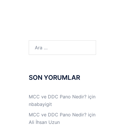
LINUX LAB
IPSec LAB
Jİ
OFF THE RECORD
Arama:
SON YORUMLAR
MCC ve DDC Pano Nedir?
için
nbabayigit
MCC ve DDC Pano Nedir?
için
Ali İhsan Uzun