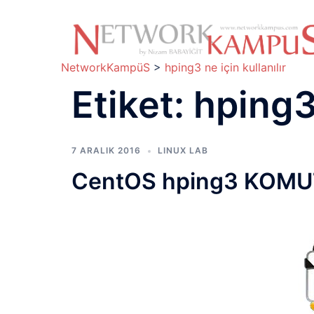
İçeriğe
atla
NetworkKampüS
>
hping3 ne için kullanılır
Etiket:
hping3 
7 ARALIK 2016
LINUX LAB
CentOS hping3 KOM