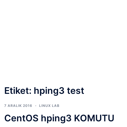
Etiket:
hping3 test
7 ARALIK 2016
LINUX LAB
CentOS hping3 KOMUTU