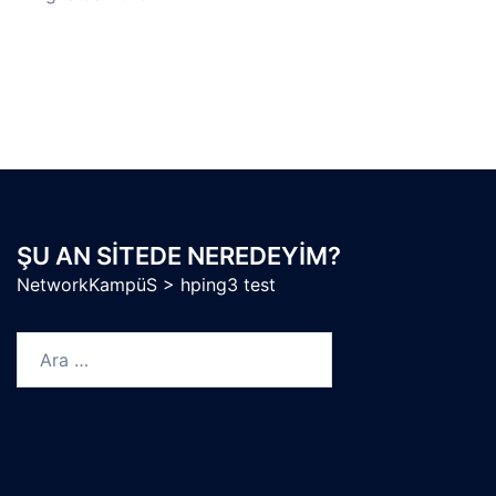
ŞU AN SITEDE NEREDEYIM?
NetworkKampüS
>
hping3 test
Arama: