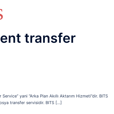
HAKKIMIZDA
TEMEL BİLGİLER
NETWORK LAB
RAIDUS LAB
DHCP LAB
VOICE
ENER
gent transfer
r Service” yani “Arka Plan Akıllı Aktarım Hizmeti”dir. BITS
sya transfer servisidir. BITS […]