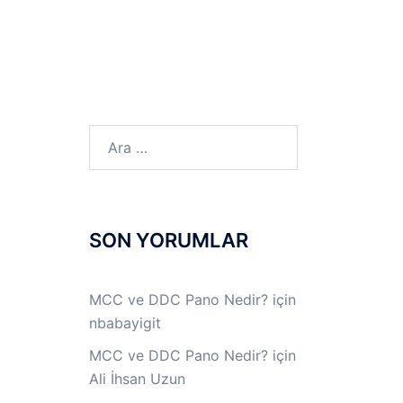
LINUX LAB
IPSec LAB
Jİ
OFF THE RECORD
Arama:
SON YORUMLAR
MCC ve DDC Pano Nedir?
için
nbabayigit
MCC ve DDC Pano Nedir?
için
Ali İhsan Uzun