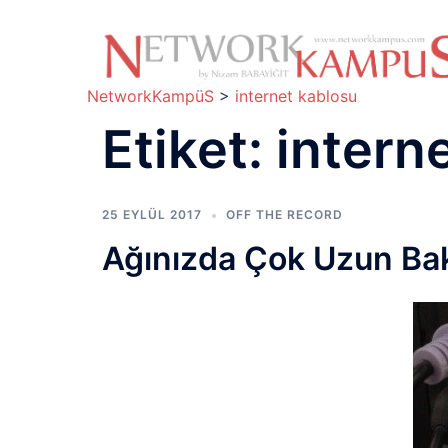
İçeriğe
atla
NetworkKampüS
>
internet kablosu
Etiket:
intern
25 EYLÜL 2017
OFF THE RECORD
Ağınızda Çok Uzun Bakı