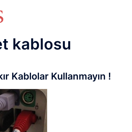
HAKKIMIZDA
TEMEL BİLGİLER
NETWORK LAB
RAIDUS LAB
DHCP LAB
VOICE
ENER
et kablosu
r Kablolar Kullanmayın !