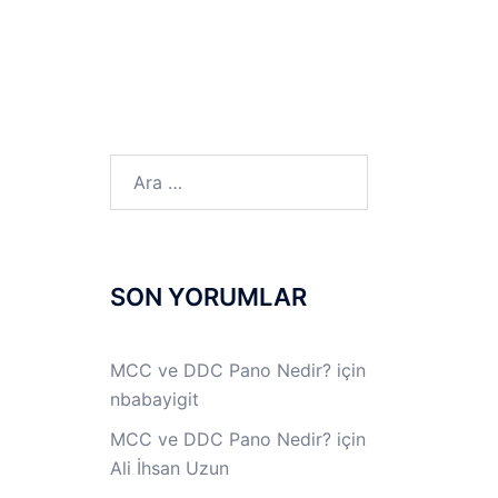
LINUX LAB
IPSec LAB
Jİ
OFF THE RECORD
Arama:
SON YORUMLAR
MCC ve DDC Pano Nedir?
için
nbabayigit
MCC ve DDC Pano Nedir?
için
Ali İhsan Uzun