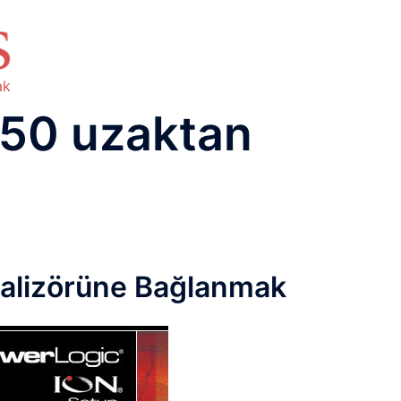
HAKKIMIZDA
TEMEL BİLGİLER
NETWORK LAB
RAIDUS LAB
DHCP LAB
VOICE
ENER
ak
50 uzaktan
Analizörüne Bağlanmak