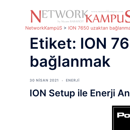
İçeriğe
atla
NetworkKampüS
>
ION 7650 uzaktan bağlanm
Etiket:
ION 76
bağlanmak
30 NISAN 2021
ENERJİ
ION Setup ile Enerji 