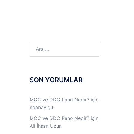
LINUX LAB
IPSec LAB
Jİ
OFF THE RECORD
Arama:
SON YORUMLAR
MCC ve DDC Pano Nedir?
için
nbabayigit
MCC ve DDC Pano Nedir?
için
Ali İhsan Uzun