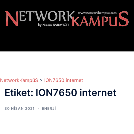
İçeriğe
atla
NetworkKampüS
>
ION7650 internet
Etiket:
ION7650 internet
30 NISAN 2021
ENERJİ