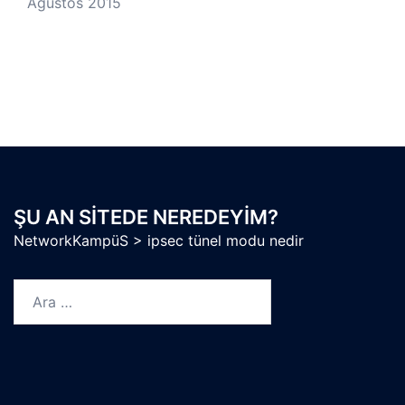
Ağustos 2015
ŞU AN SITEDE NEREDEYIM?
NetworkKampüS
>
ipsec tünel modu nedir
Arama: