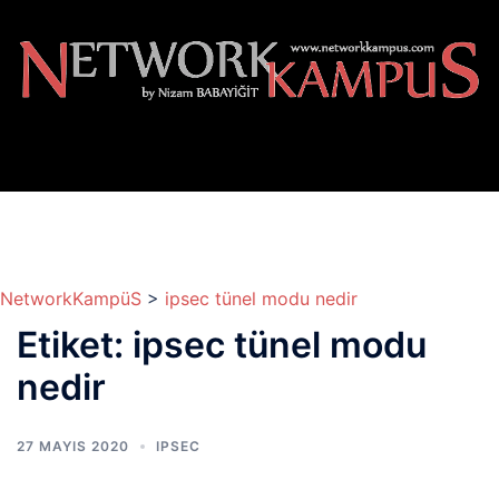
İçeriğe
atla
NetworkKampüS
>
ipsec tünel modu nedir
Etiket:
ipsec tünel modu
nedir
27 MAYIS 2020
IPSEC