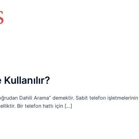
HAKKIMIZDA
TEMEL BİLGİLER
NETWORK LAB
RAIDUS LAB
DHCP LAB
VOICE
ENER
Kullanılır?
Doğrudan Dahili Arama” demektir. Sabit telefon işletmelerinin
iktir. Bir telefon hattı için […]