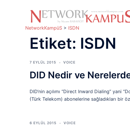
İçeriğe
atla
NetworkKampüS
>
ISDN
Etiket:
ISDN
7 EYLÜL 2015
VOICE
DID Nedir ve Nerelerde 
DID‘nin açılımı “Direct Inward Dialing” yani “
(Türk Telekom) abonelerine sağladıkları bir özell
6 EYLÜL 2015
VOICE