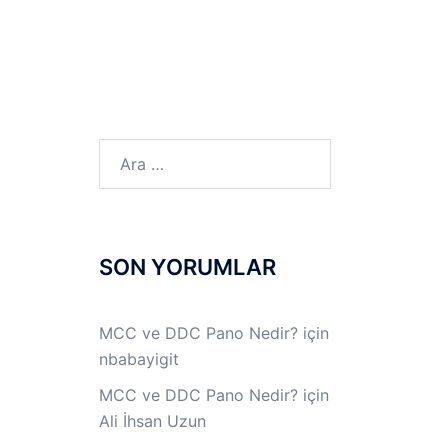
LINUX LAB
IPSec LAB
Jİ
OFF THE RECORD
Arama:
SON YORUMLAR
MCC ve DDC Pano Nedir?
için
nbabayigit
MCC ve DDC Pano Nedir?
için
Ali İhsan Uzun