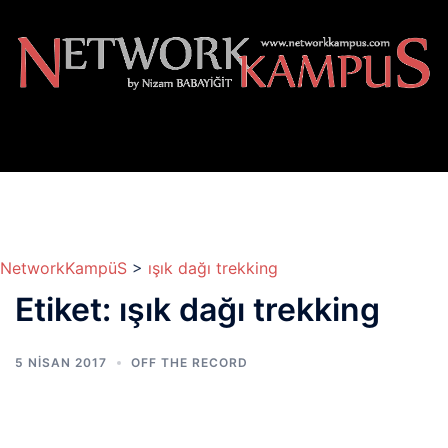
İçeriğe
atla
NetworkKampüS
>
ışık dağı trekking
Etiket:
ışık dağı trekking
5 NISAN 2017
OFF THE RECORD