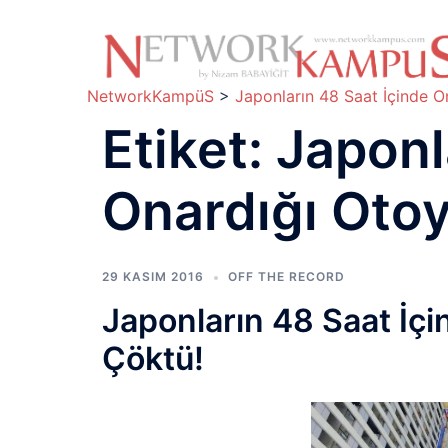
İçeriğe
atla
NetworkKampüS
>
Japonların 48 Saat İçinde O
Etiket:
Japonl
Onardığı Otoy
29 KASIM 2016
OFF THE RECORD
Japonların 48 Saat İçi
Çöktü!