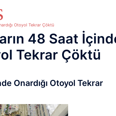
HAKKIMIZDA
TEMEL BİLGİLER
NETWORK LAB
RAIDUS LAB
DHCP LAB
VOICE
ENER
nardığı Otoyol Tekrar Çöktü
arın 48 Saat İçind
ol Tekrar Çöktü
nde Onardığı Otoyol Tekrar