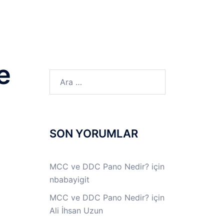
LINUX LAB
IPSec LAB
Jİ
OFF THE RECORD
e
Arama:
SON YORUMLAR
MCC ve DDC Pano Nedir?
için
nbabayigit
MCC ve DDC Pano Nedir?
için
Ali İhsan Uzun