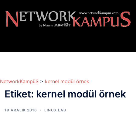
İçeriğe
atla
NetworkKampüS
>
kernel modül örnek
Etiket:
kernel modül örnek
19 ARALIK 2016
LINUX LAB