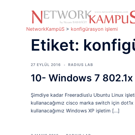
İçeriğe
atla
NetworkKampüS
>
konfigürasyon işlemi
Etiket:
konfig
27 EYLÜL 2016
RADIUS LAB
10- Windows 7 802.1x 
Şimdiye kadar Freeradius‘u Ubuntu Linux işlet
kullanacağımız cisco marka switch için dot1x y
kullanacağımız Windows XP işletim […]