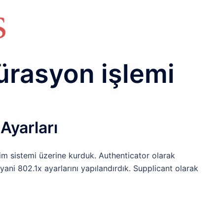
HAKKIMIZDA
TEMEL BİLGİLER
NETWORK LAB
RAIDUS LAB
DHCP LAB
VOICE
ENER
ürasyon işlemi
Ayarları
im sistemi üzerine kurduk. Authenticator olarak
ani 802.1x ayarlarını yapılandırdık. Supplicant olarak