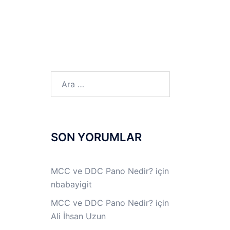
LINUX LAB
IPSec LAB
Jİ
OFF THE RECORD
Arama:
SON YORUMLAR
MCC ve DDC Pano Nedir?
için
nbabayigit
MCC ve DDC Pano Nedir?
için
Ali İhsan Uzun