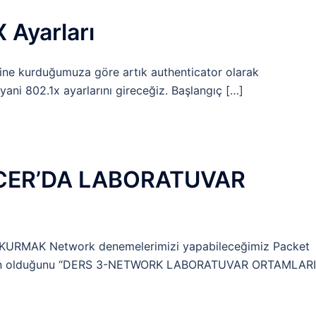
 Ayarları
rine kurduğumuza göre artık authenticator olarak
ani 802.1x ayarlarını gireceğiz. Başlangıç […]
ACER’DA LABORATUVAR
RMAK Network denemelerimizi yapabileceğimiz Packet
klerin olduğunu “DERS 3-NETWORK LABORATUVAR ORTAMLARI