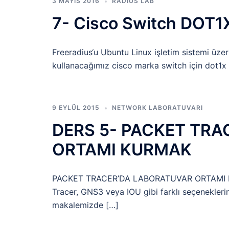
3 MAYIS 2016
RADIUS LAB
7- Cisco Switch DOT1X
Freeradius‘u Ubuntu Linux işletim sistemi üze
kullanacağımız cisco marka switch için dot1x y
9 EYLÜL 2015
NETWORK LABORATUVARI
DERS 5- PACKET TR
ORTAMI KURMAK
PACKET TRACER’DA LABORATUVAR ORTAMI KU
Tracer, GNS3 veya IOU gibi farklı seçene
makalemizde […]