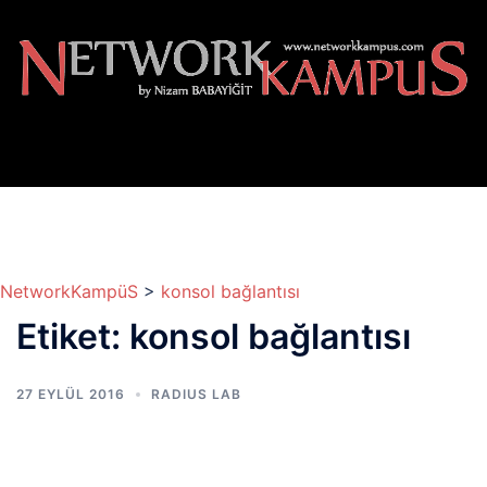
İçeriğe
atla
NetworkKampüS
>
konsol bağlantısı
Etiket:
konsol bağlantısı
27 EYLÜL 2016
RADIUS LAB