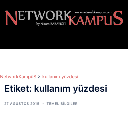
İçeriğe
atla
NetworkKampüS
>
kullanım yüzdesi
Etiket:
kullanım yüzdesi
27 AĞUSTOS 2015
TEMEL BİLGİLER