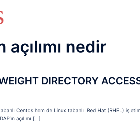
HAKKIMIZDA
TEMEL BİLGİLER
NETWORK LAB
RAIDUS LAB
DHCP LAB
VOICE
ENER
 açılımı nedir
TWEIGHT DIRECTORY ACCES
tabanlı Centos hem de Linux tabanlı Red Hat (RHEL) işleti
DAP’ın açılımı […]