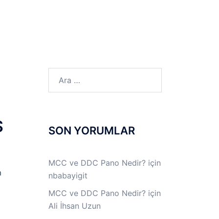
LINUX LAB
IPSec LAB
Jİ
OFF THE RECORD
Arama:
S
SON YORUMLAR
MCC ve DDC Pano Nedir?
için
m
nbabayigit
MCC ve DDC Pano Nedir?
için
Ali İhsan Uzun