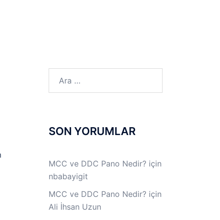
LINUX LAB
IPSec LAB
Jİ
OFF THE RECORD
Arama:
SON YORUMLAR
m
MCC ve DDC Pano Nedir?
için
nbabayigit
MCC ve DDC Pano Nedir?
için
Ali İhsan Uzun