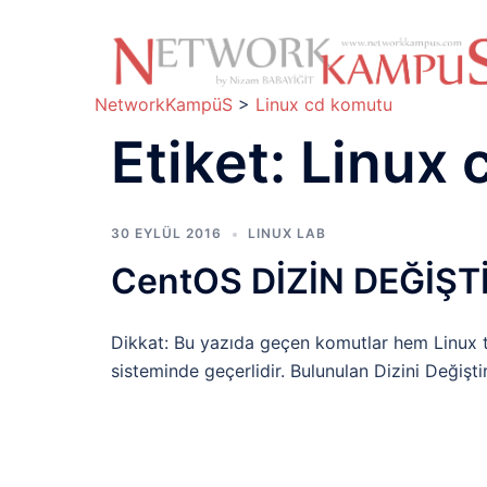
İçeriğe
atla
NetworkKampüS
>
Linux cd komutu
Etiket:
Linux 
30 EYLÜL 2016
LINUX LAB
CentOS DİZİN DEĞİŞ
Dikkat: Bu yazıda geçen komutlar hem Linux 
sisteminde geçerlidir. Bulunulan Dizini Değişti