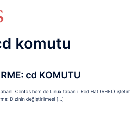
HAKKIMIZDA
TEMEL BİLGİLER
NETWORK LAB
RAIDUS LAB
DHCP LAB
VOICE
ENER
cd komutu
TİRME: cd KOMUTU
tabanlı Centos hem de Linux tabanlı Red Hat (RHEL) işleti
rme: Dizinin değiştirilmesi […]