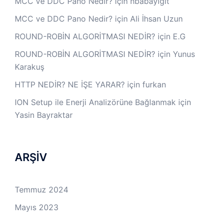
MCC ve DDC Pano Nedir?
için
nbabayigit
MCC ve DDC Pano Nedir?
için
Ali İhsan Uzun
ROUND-ROBİN ALGORİTMASI NEDİR?
için
E.G
ROUND-ROBİN ALGORİTMASI NEDİR?
için
Yunus
Karakuş
HTTP NEDİR? NE İŞE YARAR?
için
furkan
ION Setup ile Enerji Analizörüne Bağlanmak
için
Yasin Bayraktar
ARŞİV
Temmuz 2024
Mayıs 2023