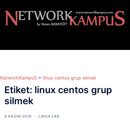
İçeriğe
atla
NetworkKampüS
>
linux centos grup silmek
Etiket:
linux centos grup
silmek
8 KASIM 2016
LINUX LAB