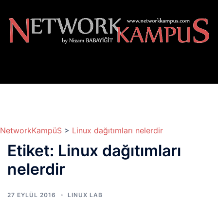
İçeriğe
atla
NetworkKampüS
>
Linux dağıtımları nelerdir
Etiket:
Linux dağıtımları
nelerdir
27 EYLÜL 2016
LINUX LAB