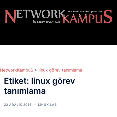
İçeriğe
atla
NetworkKampüS
>
linux görev tanımlama
Etiket:
linux görev
tanımlama
22 ARALIK 2016
LINUX LAB