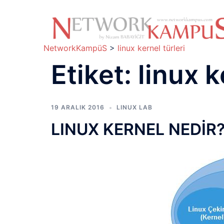
İçeriğe
atla
NetworkKampüS
>
linux kernel türleri
Etiket:
linux k
19 ARALIK 2016
LINUX LAB
LINUX KERNEL NEDİR