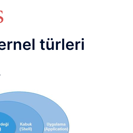
HAKKIMIZDA
TEMEL BİLGİLER
NETWORK LAB
RAIDUS LAB
DHCP LAB
VOICE
ENER
ernel türleri
?