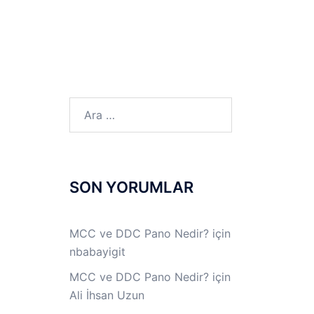
LINUX LAB
IPSec LAB
Jİ
OFF THE RECORD
Arama:
SON YORUMLAR
MCC ve DDC Pano Nedir?
için
nbabayigit
MCC ve DDC Pano Nedir?
için
Ali İhsan Uzun