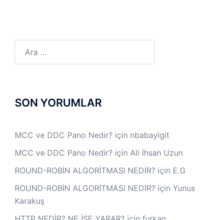
Arama:
SON YORUMLAR
MCC ve DDC Pano Nedir?
için
nbabayigit
MCC ve DDC Pano Nedir?
için
Ali İhsan Uzun
ROUND-ROBİN ALGORİTMASI NEDİR?
için
E.G
ROUND-ROBİN ALGORİTMASI NEDİR?
için
Yunus
Karakuş
HTTP NEDİR? NE İŞE YARAR?
için
furkan