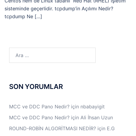
Centos hem de Linux tabanlı Red Hat (RHEL) işletim
sisteminde geçerlidir. tcpdump’in Açılımı Nedir?
tcpdump Ne […]
Arama:
SON YORUMLAR
MCC ve DDC Pano Nedir?
için
nbabayigit
MCC ve DDC Pano Nedir?
için
Ali İhsan Uzun
ROUND-ROBİN ALGORİTMASI NEDİR?
için
E.G