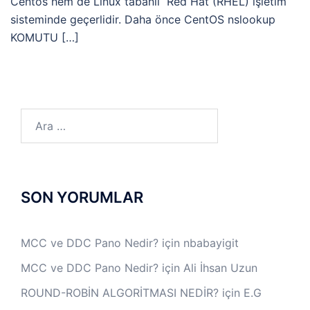
Centos hem de Linux tabanlı Red Hat (RHEL) işletim
sisteminde geçerlidir. Daha önce CentOS nslookup
KOMUTU […]
Arama:
SON YORUMLAR
MCC ve DDC Pano Nedir?
için
nbabayigit
MCC ve DDC Pano Nedir?
için
Ali İhsan Uzun
ROUND-ROBİN ALGORİTMASI NEDİR?
için
E.G